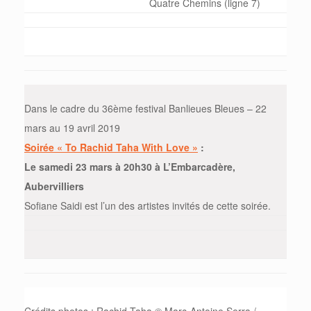
Quatre Chemins (ligne 7)
Dans le cadre du 36ème festival Banlieues Bleues – 22
mars au
19 avril 2019
Soirée « To Rachid Taha With Love »
:
Le
samedi
23 mars à 20h30 à L’Embarcadère,
Aubervilliers
Sofiane Saidi est l’un des artistes invités de cette soirée.
Crédits photos : Rachid Taha © Marc-Antoine Serra /