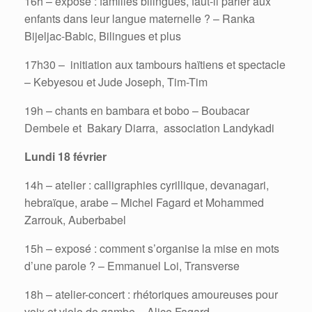
16h – exposé : familles bilingues, faut-il parler aux
enfants dans leur langue maternelle ? – Ranka
Bijeljac-Babic, Bilingues et plus
17h30 – initiation aux tambours haïtiens et spectacle
– Kebyesou et Jude Joseph, Tim-Tim
19h – chants en bambara et bobo – Boubacar
Dembele et Bakary Diarra, association Landykadi
Lundi 18 février
14h – atelier : calligraphies cyrillique, devanagari,
hebraïque, arabe – Michel Fagard et Mohammed
Zarrouk, Auberbabel
15h – exposé : comment s’organise la mise en mots
d’une parole ? – Emmanuel Loi, Transverse
18h – atelier-concert : rhétoriques amoureuses pour
voix et viole de gambe – Alice Fagard