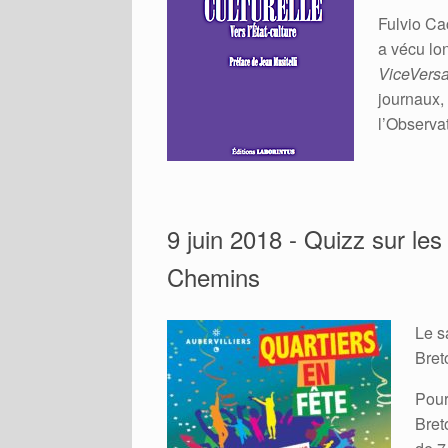
Fulvio Cac
a vécu lo
ViceVers
journaux, 
l’Observat
9 juin 2018 - Quizz sur les 
Chemins
Le s
Bret
Pour
Bret