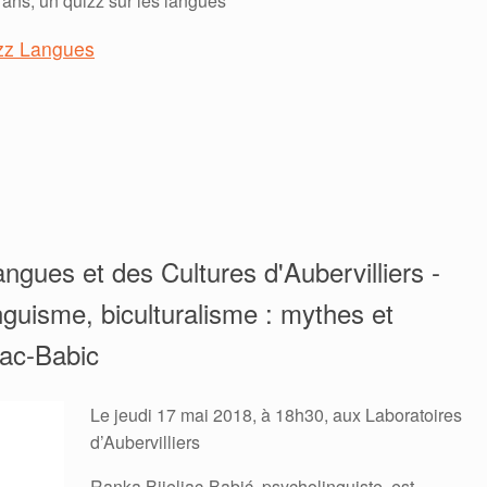
 ans, un quizz sur les langues
zz Langues
ngues et des Cultures d'Aubervilliers -
nguisme, biculturalisme : mythes et
jac-Babic
Le jeudi 17 mai 2018, à 18h30, aux Laboratoires
d’Aubervilliers
Ranka Bijeljac-Babić, psycholinguiste, est