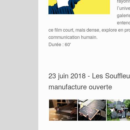
rayonn
l’univ
galeri
entend
ce film court, mais dense, explore en pro
communication humain.
Durée : 60'
23 juin 2018 - Les Souffl
manufacture ouverte