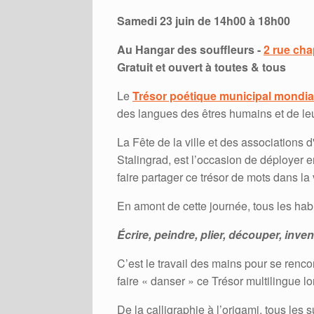
Samedi
23 juin de
14h
00 à
18h
00
Au Hangar des souffleurs -
2 rue cha
Gratuit et ouvert à toutes & tous
Le
Trésor poétique municipal mondial
des langues des êtres humains et de leu
La Fête de la ville et des associations d
Stalingrad, est l’occasion de déployer 
faire partager ce trésor de mots dans la v
​E​n amont de cette journée, tous les habi
Écrire, peindre, plier, découper, inve
C’est le travail des mains pour se renc
faire « danser » c​e Trésor multilingue lor
De la calligraphie à l’origami, tous le